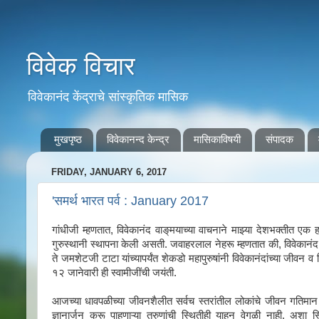
विवेक विचार
विवेकानंद केंद्राचे सांस्कृतिक मासिक
मुखपृष्ठ
विवेकानन्द केन्द्र
मासिकाविषयी
संपादक
FRIDAY, JANUARY 6, 2017
'समर्थ भारत पर्व : January 2017
गांधीजी म्हणतात, विवेकानंद वाङ्‌मयाच्या वाचनाने माझ्या देशभक्तीत एक
गुरुस्थानी स्थापना केली असती. जवाहरलाल नेहरू म्हणतात की, विवेकानंद हे 
ते जमशेटजी टाटा यांच्यापर्यंत शेकडो महापुरुषांनी विवेकानंदांच्या जीवन व व
१२ जानेवारी ही स्वामीजींची जयंती.
आजच्या धावपळीच्या जीवनशैलीत सर्वच स्तरांतील लोकांचे जीवन गतिमान झ
ज्ञानार्जन करू पाहणाऱ्या तरुणांची स्थितीही याहून वेगळी नाही. अशा