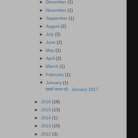
►
December
(1)
►
November
(1)
►
September
(1)
►
August
(2)
►
July
(2)
►
June
(2)
►
May
(1)
►
April
(2)
►
March
(1)
►
February
(1)
▼
January
(1)
'समर्थ भारत पर्व : January 2017
►
2016
(18)
►
2015
(13)
►
2014
(1)
►
2013
(10)
►
2012
(3)