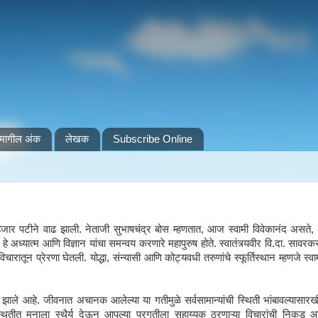
मागील अंक
लेखक
Subscribe Online
 हजार पटीने वाढ झाली. नेताजी सुभाषचंद्र बोस म्हणतात, आज स्वामी विवेकानंद असते, त
अध्यात्म आणि विज्ञान यांचा समन्वय करणारे महापुरुष होते. स्वातंत्र्यवीर वि.दा. सावरकर
िचारातून प्रेरणा घेतली. योद्धा, संन्यासी आणि कोट्यवधी तरुणांचे स्फूर्तिस्थान म्हणजे स्वा
ाले आहे. जीवनात अचानक आलेल्या या गतीमुळे सर्वसामान्यांची स्थिती भांबावल्यासार
 स्थितीत मनाला स्थैर्य देऊन आपल्या प्रगतीला सहाय्यक ठरणाऱ्या विचारांची निकड 