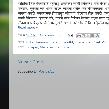
‘फोटोग्राफिक मेमरी’साठी प्रसिद्ध असलेल्या स्वामी विवेकानंद यांचे विचा
म्हणतात, ‘तुम्हाला जर भारत जाणून घ्यायचा असेल, तर विवेकानंदांचा अभ्
सामर्थ्य असते. सकारात्मक विचारामुळे जीवनाचे नंदनवन होऊ शकते, परंत
स्वामी विवेकानंद म्हणतात की, ‘एखादे ध्येय निश्‍चित केलेला मनुष्य शंभर
जीवनाला अर्थ प्राप्त होतो, परंतु असे असले, तरी ध्येयाची निवड देखील महत
Read more »
येथे
9:03 AM
No comments:
लेबल:
2017
,
January
,
marathi monthly magazine
,
Vivek Vich
स्थान:
Solapur, Maharashtra, India
Newer Posts
Subscribe to:
Posts (Atom)