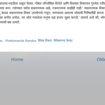
र आपल्या मदतीला धावून येतात. नोबेल परितोषिक विजेते आणि विख्यात विचारवंत गुरुदेव रवी
यास करा. त्यांच्यात सर्वच सकारात्मक आहे, नकारात्मक काहीही नाही.’ सकारात्मक विचारां
ु केवळ सकारात्मक विचार उपयोगाचे नसून, माणसाला आपल्या ध्येयाची निश्‍चितीही करता
 चुका करीत असेल, तर ध्येय नसलेला मनुष्य दहा हजार चुका करतो.’ तात्पर्य असे की, ध्ये
्त्वाची बाब असते.
ar;
,
Vivekananda Kendra
,
विवेक विचार
,
विवेकानन्द केन्द्र
Home
Old