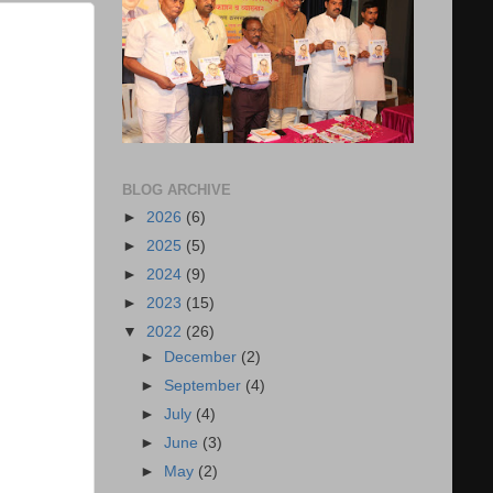
BLOG ARCHIVE
►
2026
(6)
►
2025
(5)
►
2024
(9)
►
2023
(15)
▼
2022
(26)
►
December
(2)
►
September
(4)
►
July
(4)
►
June
(3)
►
May
(2)