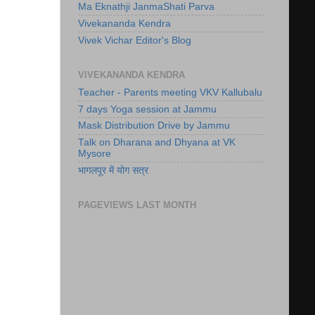
Ma Eknathji JanmaShati Parva
Vivekananda Kendra
Vivek Vichar Editor's Blog
VIVEKANANDA KENDRA
Teacher - Parents meeting VKV Kallubalu
7 days Yoga session at Jammu
Mask Distribution Drive by Jammu
Talk on Dharana and Dhyana at VK
Mysore
भागलपूर में योग सत्र
PAGEVIEWS LAST MONTH