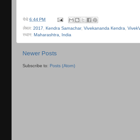
येथे
6:44 PM
लेबल:
2017
,
Kendra Samachar
,
Vivekananda Kendra
,
VivekV
स्थान:
Maharashtra, India
Newer Posts
Subscribe to:
Posts (Atom)