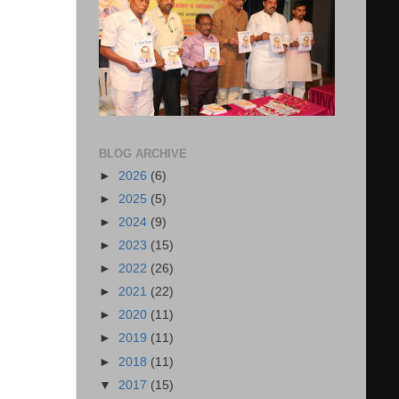
BLOG ARCHIVE
►
2026
(6)
►
2025
(5)
►
2024
(9)
►
2023
(15)
►
2022
(26)
►
2021
(22)
►
2020
(11)
►
2019
(11)
►
2018
(11)
▼
2017
(15)