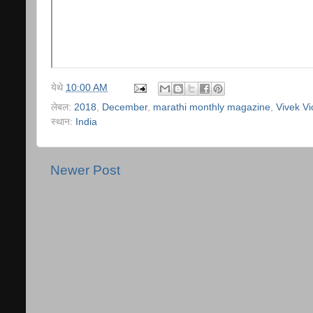
येथे
10:00 AM
लेबल:
2018
,
December
,
marathi monthly magazine
,
Vivek Vi
स्थान:
India
Newer Post