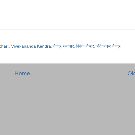
char;
,
Vivekananda Kendra
,
केन्द्र समाचार
,
विवेक विचार
,
विवेकानन्द केन्द्र
Home
Ol