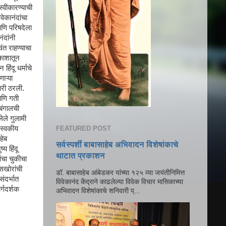
स्वीकारण्याची
वेकानंदांचा
आणि परिषदेला
ंदांनी
ंत राहण्याचा
काशातून
हिंदू धर्माचे
ाऱ्या
ारी ठरली.
आणि गती
 बंगालची
लेले गुलामी
FEATURED POST
 स्वकीय
हेब
सर्वस्पर्शी बाबासाहेब अभिवादन विशेषांकाचे
य हिंदू
थाटात प्रकाशन
ांचा चुकीचा
ुसखोरांची
डॉ. बाबासाहेब आंबेडकर यांच्या १२५ व्या जयंतीनिमित्त
संदर्भात
विवेकानंद केंद्राने काढलेल्या विवेक विचार मासिकाच्या
र्गदर्शक
अभिवादन विशेषांकाचे शनिवारी प्...