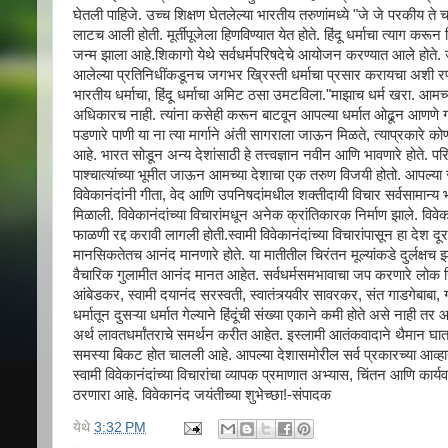
घेतली पाहिजे. उच्च शिक्षण घेतलेल्या भारतीय तरुणांमध्ये "जे जे परकीय ते च
लाटच आली होती. मूर्तीपूजेला हिणविण्यात येत होते. हिंदू धर्माचा त्याग करू
जन्म झाला आहे.शिकागो येथे सर्वधर्मपरिषदेचे आयोजन करण्यात आले होते. ज
आलेल्या प्रतिनिधींकडूनच जगभर ख्रिस्ती धर्माचा प्रसार करायचा अशी रणनीत
भारतीय धर्माचा, हिंदू धर्माचा अमिट ठसा उमटविला."माझाच धर्म खरा. आमच्य
अधिकारच नाही. त्यांना कसेही करून बाटवून आपल्या धर्मात ओढून आणणे गर
पडणारे पाणी या ना त्या मार्गाने अंती सागराला जाऊन मिळते, त्याप्रकारे को
आहे. भारत सोडून अन्य देशांसाठी हे तत्त्वज्ञान नवीन आणि भावणारे होते. प
पाश्चात्यांच्या भूमीत जाऊन आमच्या देशाचा एक तरुण विजयी होतो. आपल्या सं
विवेकानंदांनी गीता, वेद आणि उपनिषदांमधील शक्तीदायी विचार सर्वसामान्य
मिळाली. विवेकानंदांच्या विचारांमधून अनेक क्रांतिकारक निर्माण झाले. विवेकान
फाळणी रद्द करावी लागली होती.स्वामी विवेकानंदांच्या विचारांपासून हा देश द
मानसिकतेतच आनंद मानणारे होते. या मातीतील चिरंतन मूल्यांकडे दुर्लक्षच 
वैचारिक गुलामीत आनंद मानत आहेत. सर्वधर्मसमभावाचा जप करणारे लोक ख्रिस्
आंबेडकर, स्वामी दयानंद सरस्वती, स्वातंत्र्यवीर सावरकर, संत गाडगेबाबा, गा
धर्मातून दुसऱ्या धर्मात गेल्याने हिंदूंची संख्या एकाने कमी होते असे नाही त
अर्थ लावतधर्मांतराचे समर्थन करीत आहेत. इस्लामी आतंकवादाने थैमान घातले अ
समस्या बिकट होत चालली आहे. आपल्या देशासमोरील सर्व प्रकारच्या आव्हानांना प
स्वामी विवेकानंदांच्या विचारांचा व्यापक प्रमाणात अभ्यास, चिंतन आणि कार्य
ठरणारा आहे. विवेकानंद जयंतीच्या शुभेच्छा!-संपादक
येथे
3:32 PM