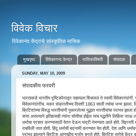
विवेक विचार
विवेकानंद केंद्राचे सांस्कृतिक मासिक
मुखपृष्ठ
विवेकानन्द केन्द्र
मासिकाविषयी
संपादक
SUNDAY, MAY 10, 2009
संपादकीय फरवरी
भारताकडे भारतीय दृष्टिकोनातून पाहायला शिकवलं ते स्वामी विवेकानंदांनी. 
विवेकानंदांनीच. मकर संक्रातीच्या दिवशी 1863 साली त्यांचा जन्म झाला. 
ब्रिटिशांच्या विरुद्ध भारतीयांनी पुकारलेल्या युद्धात भारतीयांचा पराभव झाला ह
सत्ता असल्याने इतिहासही त्यांना सोयीचा होईल याच पद्धतीने लिहिला जाऊ लागला
धर्माचा प्रसार करण्यासाठी वेतन देऊन पाद्री नेमण्यात आले होते. ख्रिस्ती
राबविली जात होती. हिंदू धर्माची बदनामी करण्यात येत होती. देश आणि धर्मा
पराभव झाल्याने ब्रिटिश आणखीच मुजोर बनले होते. ब्रिटिश सत्तेचे केंद