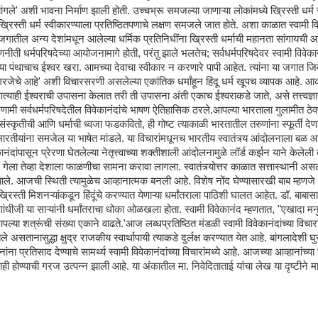
ांगले' अशी भावना निर्माण झाली होती. उच्चभ्रू समजल्या जाणाऱ्या लोकांमध्ये ख्रिस्ती धर्म 
न ख्रिस्ती धर्म स्वीकारण्याला प्रतिष्ठितपणाचे लक्षण समजले जात होते. अशा काळात स्वामी वि
गातील अन्य देशांमधून आलेल्या धर्मिक प्रतिनिधींना ख्रिस्ती धर्माची महानता सांगायची 
ी धर्मपरिषदेच्या आयोजनामागे होती, परंतु झाले भलतेच; सर्वधर्मपरिषदेवर स्वामी विवेकान
ा पंथाचाच ईश्वर खरा. आमच्या देवाचा स्वीकार न करणारे पापी आहेत. त्यांना या जगात जिव
जेचे आहे' अशी विचारसरणी असलेल्या एकांतिक धर्मांहून हिंदू धर्म खूपच व्यापक आहे. आ
णत्याही ईश्वराची उपासना केलात तरी ती उपासना अंती एकाच ईश्वराकडे जाते, असे तत्त्वज्ञान 
रिणामी सर्वधर्मपरिषदेतील विवेकानंदांचे भाषण ऐतिहासिक ठरले.आपल्या भारताला गुलामीत ठेवण
स्कृतीची आणि धर्माची ध्वजा फडकवितो, ही गोष्ट त्याकाळी भारतातील तरुणांना स्फूर्ती देण
 भारतीयांना समजेल या भाषेत मांडले. या विचारांमधूनच भारतीय स्वातंत्र्य आंदोलनाला बळ 
ंदांपासून प्रेरणा घेतलेल्या नेतृत्त्वाच्या शक्तीशाली आंदोलनामुळे लॉर्ड कर्झन याने केलेली
ूर गेला तेव्हा देशाला फाळणीचा सामना करावा लागला. स्वातंत्र्योत्तर काळात सत्तास्थानी अस
झाले. आजची स्थिती त्यामुळेच आव्हानात्मक बनली आहे. विशेष नोंद घेण्यासारखी बाब म्हणजे
ती मिशनऱ्यांकडून हिंदूंचे करण्यात येणाऱ्या धर्मांतराला पाठिशी घालत आहेत. डॉ. बाबासा
ंधीजी या साऱ्यांनी धर्मांतराचा धोका ओळखला होता. स्वामी विवेकानंद म्हणतात, "एखादा मनुष्
र आपल्या शत्रूंची संख्या एकाने वाढते.'आज लब्धप्रतिष्ठित मंडळी स्वामी विवेकानंदांच्या विचार
सतानासुद्धा क्षुद्र राजकीय स्वार्थापायी त्याकडे दुर्लक्ष करण्यात येत आहे. बांगलादेशी घ
्रतिसाद देण्याचे सामर्थ्य स्वामी विवेकानंदांच्या विचारांमध्ये आहे. आजच्या आव्हानांच्या 
वाही होण्याची गरज उत्पन्न झाली आहे. या अंकातील मा. निवेदिताताई यांचा लेख या दृष्टीने मा