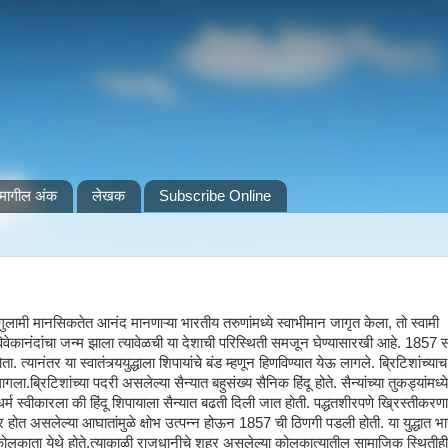
मागील अंक
लेखक
Subscribe Online
गुलामी मानसिकतेत आनंद मानणाऱ्या भारतीय तरुणांमध्ये स्वाभीमान जागृत केला, तो स्वामी
विवेकानंदांचा जन्म झाला त्यावेळची या देशाची परिस्थिती समजून घेण्यासारखी आहे. 1857 
ोता. त्यानंतर या स्वातंत्र्ययुद्धाला शिपायांचे बंड म्हणून हिणविण्यात येऊ लागले. ब्रिटिशांच्
.ब्रिटिशांच्या पदरी असलेल्या सैन्यात बहुसंख्य सैनिक हिंदू होते. सैन्यांच्या तुकड्यांमध्ये
 धर्म स्वीकारला की हिंदू शिपायाला सैन्यात बढती दिली जात होती. पद्धतशीरपणे ख्रिस्तीकरण
वर होत असलेल्या आघातांमुळे क्षोभ उत्पन्न होऊन 1857 ची ठिणगी पडली होती. या युद्धात भा
्र कोलकाता येथे होते.त्याकाळी राजधानीचे शहर असलेल्या कोलकात्यातील सामाजिक स्थिती